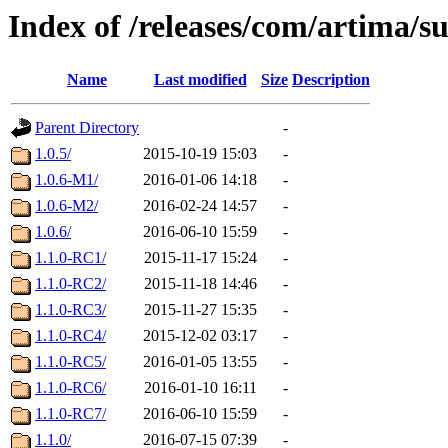
Index of /releases/com/artima/s
Name
Last modified
Size
Description
Parent Directory
-
1.0.5/
2015-10-19 15:03
-
1.0.6-M1/
2016-01-06 14:18
-
1.0.6-M2/
2016-02-24 14:57
-
1.0.6/
2016-06-10 15:59
-
1.1.0-RC1/
2015-11-17 15:24
-
1.1.0-RC2/
2015-11-18 14:46
-
1.1.0-RC3/
2015-11-27 15:35
-
1.1.0-RC4/
2015-12-02 03:17
-
1.1.0-RC5/
2016-01-05 13:55
-
1.1.0-RC6/
2016-01-10 16:11
-
1.1.0-RC7/
2016-06-10 15:59
-
1.1.0/
2016-07-15 07:39
-